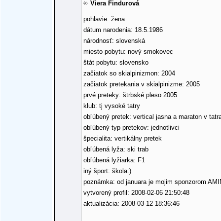
Viera Findurová
pohlavie: žena
dátum narodenia: 18.5.1986
národnosť: slovenská
miesto pobytu: nový smokovec
štát pobytu: slovensko
začiatok so skialpinizmon: 2004
začiatok pretekania v skialpinizme: 2005
prvé preteky: štrbské pleso 2005
klub: tj vysoké tatry
obľúbený pretek: vertical jasna a maraton v tatr
obľúbený typ pretekov: jednotlivci
špecialita: vertikálny pretek
obľúbená lyža: ski trab
obľúbená lyžiarka: F1
iný šport: škola:)
poznámka: od januara je mojim sponzorom AM
vytvorený profil: 2008-02-06 21:50:48
aktualizácia: 2008-03-12 18:36:46