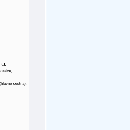
e CL
zectvo,
 (hlavne cestna),