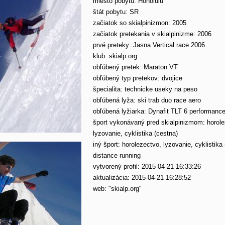
miesto pobytu: Honolulu
štát pobytu: SR
začiatok so skialpinizmon: 2005
začiatok pretekania v skialpinizme: 2006
prvé preteky: Jasna Vertical race 2006
klub: skialp.org
obľúbený pretek: Maraton VT
obľúbený typ pretekov: dvojice
špecialita: technicke useky na peso
obľúbená lyža: ski trab duo race aero
obľúbená lyžiarka: Dynafit TLT 6 performanc
šport vykonávaný pred skialpinizmom: horole
lyzovanie, cyklistika (cestna)
iný šport: horolezectvo, lyzovanie, cyklistika
distance running
vytvorený profil: 2015-04-21 16:33:26
aktualizácia: 2015-04-21 16:28:52
web: "skialp.org"