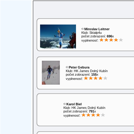
Miroslav Leitner
Klub: Skialp4u
počet zobrazení:
696
x
vyplnenosť:
Peter Gebura
Klub: HK James Dolný Kubín
počet zobrazení:
155
x
vyplnenosť:
Karol Biel
Klub: HK James Dolný Kubín
počet zobrazení:
791
x
vyplnenosť: